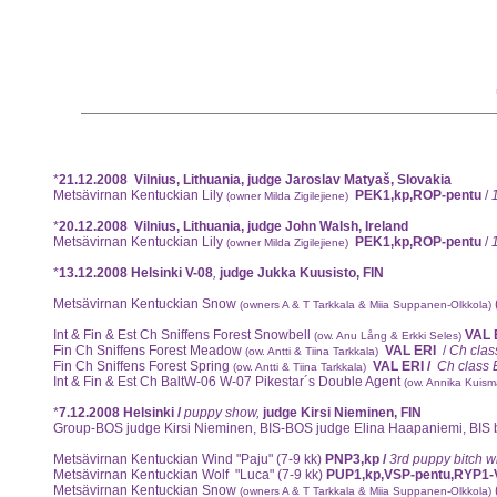
*
21.12.2008 Vilnius, Lithuania, judge
Jaroslav Matyaš, Slovakia
Metsävirnan Kentuckian Lily
PEK1,kp,ROP-pentu
/
(owner Milda Zigilejiene)
*
20.12.2008 Vilnius, Lithuania, judge John Walsh, Ireland
Metsävirnan Kentuckian Lily
PEK1,kp,ROP-pentu
/
(owner Milda Zigilejiene)
*
13.12.2008
Helsinki V-08
,
judge Jukka Kuusisto, FIN
Metsävirnan Kentuckian Snow
(owners A & T Tarkkala & Miia Suppanen-Olkkola)
Int & Fin & Est Ch Sniffens Forest Snowbell
VAL 
(ow. Anu Lång & Erkki Seles)
Fin Ch Sniffens Forest Meadow
VAL ERI
/
Ch cla
(ow. Antti & Tiina Tarkkala)
Fin Ch Sniffens Forest Spring
VAL ERI /
Ch class
(ow. Antti & Tiina Tarkkala)
Int & Fin & Est Ch BaltW-06 W-07 Pikestar´s Double Agent
(ow. Annika Kuism
*
7.12.2008
Helsinki /
puppy show,
judge Kirsi Nieminen, FIN
Group-BOS judge Kirsi Nieminen, BIS-BOS judge Elina Haapaniemi, BIS 
Metsävirnan Kentuckian Wind "Paju"
(7-9 kk)
PNP3,kp /
3rd puppy bitch w
Metsävirnan Kentuckian Wolf "Luca"
(7-9 kk)
PUP1,kp,VSP-pentu,RYP1-
Metsävirnan Kentuckian Snow
(owners A & T Tarkkala & Miia Suppanen-Olkkola)