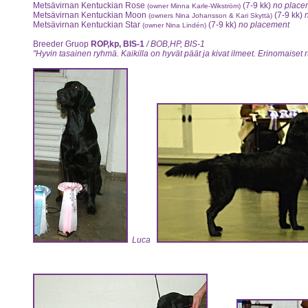
Metsävirnan Kentuckian Rose
(7-9 kk)
no place
(owner Minna Karle-Wikström)
Metsävirnan Kentuckian Moon
(7-9 kk)
(owners Nina Johansson & Kari Skyttä)
Metsävirnan Kentuckian Star
(7-9 kk)
no placement
(owner Nina Lindén)
Breeder Gruop
ROP,kp, BIS-1
/ BOB,HP, BIS-1
"Hyvin tasainen ryhmä. Kaikilla on hyvät päät ja kivat ilmeet. Erinomaiset r
Luca