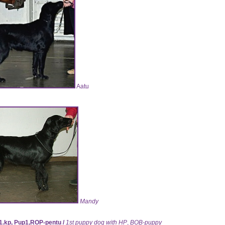
Aatu
Mandy
1
.kp, Pup1,ROP-pentu /
1st puppy dog with HP
,
BOB-puppy