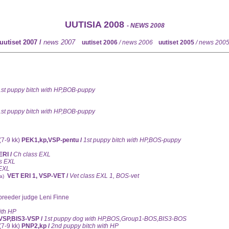
UUTISIA 2008
-
NEWS 2008
uutiset 2007 /
news 2007
uutiset 2006
/ news 2006
uutiset 2005
/ news 200
1st puppy bitch with HP
,BOB-puppy
1st puppy bitch with HP
,BOB-puppy
(7-9 kk)
PEK1,kp,VSP-pentu /
1st puppy bitch with HP
,BOS-puppy
ERI /
Ch class EXL
ss EXL
 EXL
VET ERI 1, VSP-VET /
Vet class EXL 1, BOS-vet
a)
breeder judge Leni Finne
ith HP
VSP,BIS3-VSP /
1st puppy dog with HP,BOS,Group1-BOS,BIS3-BOS
(7-9 kk)
PNP2,kp /
2nd puppy bitch with HP