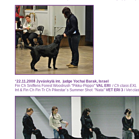
*
22.11.2008
Jyväskylä int.
judge Yochai Barak, Israel
Fin Ch Sniffens Forest Woodrush "Pikku-Piippo"
VAL ERI
/
Ch class E
Int & Fin Ch Fin Tr Ch Pikestar´s Summer Shot "Nata"
VET ERI 3
/
Vet cla