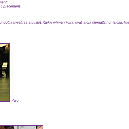
ment
no placement
ungot ja hyvät raajaluustot. Kaikki ryhmän koirat ovat jaloja olematta honteloita. Hie
Paju