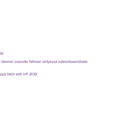
ttä
 lämmin osanotto Wilman siirtyessä sateenkaarisillalle.
uppy bitch with HP, BOB