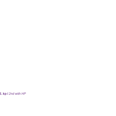
2. kp /
2nd with HP