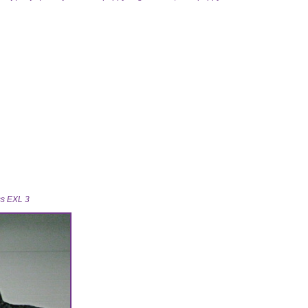
XL
ss EXL 3