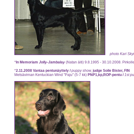
photo Kari Sky
*
In Memoriam
Jolly-Jambalay
(Natan äiti)
9.8.1995 - 30.10.2008. Pirkolle
*
2.11.2008 Vantaa pentunäyttely /
puppy show,
judge Soile Bister, FIN
Metsävirnan Kentuckian Wind "Paju"
(5-7 kk)
PNP1,kp,ROP-pentu /
1st p