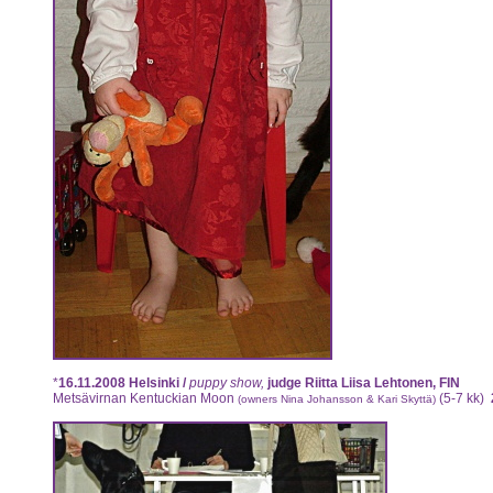
*
16.11.2008
Helsinki /
puppy show,
judge Riitta Liisa Lehtonen, FIN
Metsävirnan Kentuckian Moon
(5-7 kk)
(owners Nina Johansson & Kari Skyttä)