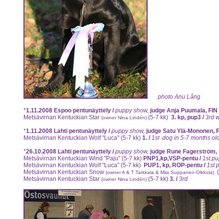
photo Anu Lång
*
1.11.2008 Espoo pentunäyttely /
puppy show,
judge Anja Puumala, FIN
Metsävirnan Kentuckian Star
(5-7 kk)
3. kp, pup3 /
3rd w
(owner Nina Lindén)
*
1.11.2008 Lahti pentunäyttely /
puppy show,
judge Satu Ylä-Mononen, 
Metsävirnan Kentuckian Wolf "Luca"
(5-7 kk)
1. /
1st dog in 5-7 months ol
*
26.10.2008 Lahti pentunäyttely /
puppy show,
judge Rune Fagerström, 
Metsävirnan Kentuckian Wind "Paju"
(5-7 kk)
PNP1,kp,VSP-pentu /
1st pu
Metsävirnan Kentuckian Wolf "Luca"
(5-7 kk)
PUP1, kp, ROP-pentu /
1st 
Metsävirnan Kentuckian Snow
(owner A & T Tarkkala & Miia Suppanen-Olkkola)
Metsävirnan Kentuckian Star
(5-7 kk)
3. /
3rd
(owner Nina Lindén)