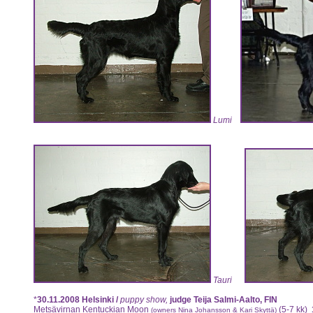
Lumi
Tauri
*
30.11.2008
Helsinki /
puppy show,
judge Teija Salmi-Aalto, FIN
Metsävirnan Kentuckian Moon
(5-7 kk)
(owners Nina Johansson & Kari Skyttä)