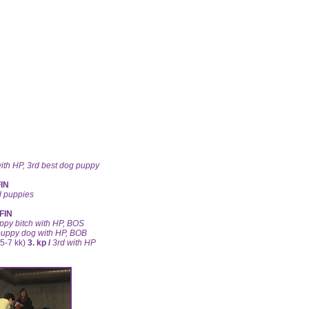
ith HP, 3rd best dog puppy
FIN
d
puppies
FIN
ppy bitch with HP, BOS
puppy dog with HP, BOB
(5-7 kk)
3. kp /
3rd with HP